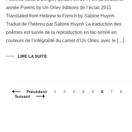
année Poems by Uri Orlev éditions de l’éclat, 2011
Translated from Hebrew to French by Sabine Huynh.
Traduit de l’hébreu par Sabine Huynh La traduction des
poèmes est suivie de la reproduction en fac-similé en
couleurs de l’intégralité du carnet d’Uri Orlev, avec le […]
LIRE LA SUITE
Navigation
Page
Page
Page
Page
Page
Page
Page
Page
Précédent
1
2
3
4
5
6
7
8
des
Suivant
articles