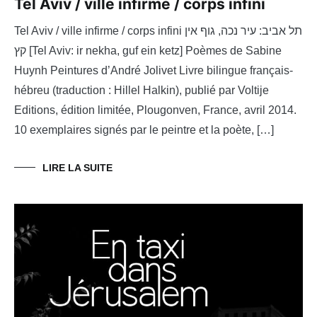
Tel Aviv / ville infirme / corps infini
Tel Aviv / ville infirme / corps infini תל אביב: עיר נכה, גוף אין
קץ [Tel Aviv: ir nekha, guf ein ketz] Poèmes de Sabine
Huynh Peintures d’André Jolivet Livre bilingue français-
hébreu (traduction : Hillel Halkin), publié par Voltije
Editions, édition limitée, Plougonven, France, avril 2014.
10 exemplaires signés par le peintre et la poète, […]
LIRE LA SUITE