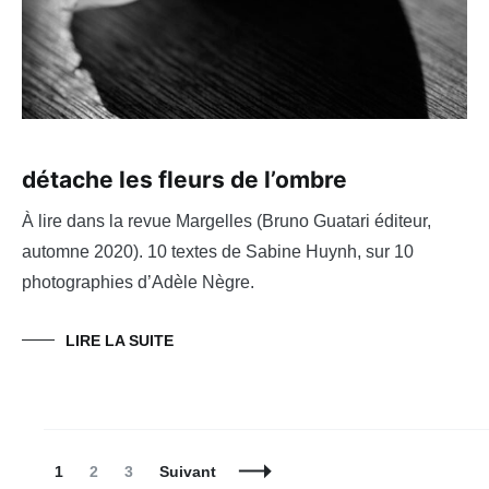
détache les fleurs de l’ombre
À lire dans la revue Margelles (Bruno Guatari éditeur,
automne 2020). 10 textes de Sabine Huynh, sur 10
photographies d’Adèle Nègre.
LIRE LA SUITE
Navigation
Page
Page
Page
1
2
3
Suivant
des