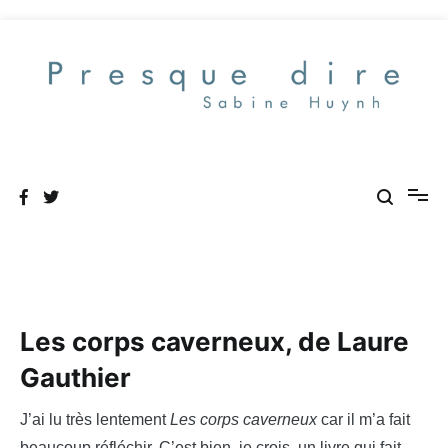
Aller
au
contenu
Presque dire
Les corps caverneux, de Laure
Gauthier
J’ai lu très lentement
Les corps caverneux
car il m’a fait
beaucoup réfléchir. C’est bien, je crois, un livre qui fait