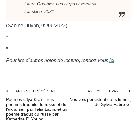
Laure Gauthier,
Les corps caverneux
.
Lanskine, 2021.
(Sabine Huynh, 05/06/2022)
*
*
Pour lire d’autres notes de lecture, rendez-vous
ici
.
ARTICLE PRÉCÉDENT
ARTICLE SUIVANT
Navigation
Poèmes d’Iya Kiva : trois
Nos voix persistent dans le noir,
de
poèmes traduits du russe et de
de Sylvie Fabre G.
l’ukrainien par Talia Lavin, et un
l’article
poème traduit du russe par
Katherine E. Young