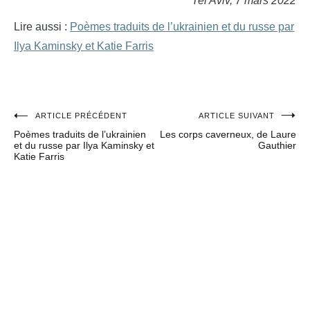
Tel Aviv, 7 mars 2022
Lire aussi :
Poèmes traduits de l’ukrainien et du russe par
Ilya Kaminsky et Katie Farris
ARTICLE PRÉCÉDENT
ARTICLE SUIVANT
Navigation
Poèmes traduits de l’ukrainien
Les corps caverneux, de Laure
de
et du russe par Ilya Kaminsky et
Gauthier
Katie Farris
l’article