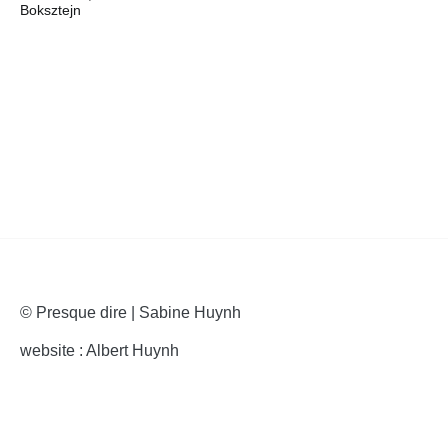
l’article
Boksztejn
© Presque dire | Sabine Huynh
website : Albert Huynh