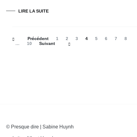
LIRE LA SUITE
Navigation
Page
Page
Page
Page
Page
Page
Page
Page
Précédent
1
2
3
4
5
6
7
8
des
Page
…
10
Suivant
articles
© Presque dire | Sabine Huynh