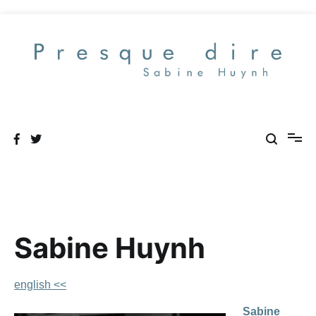
Aller
au
contenu
Presque dire
Sabine Huynh
english <<
Sabine