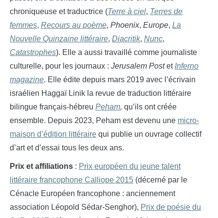
chroniqueuse et traductrice (
Terre à ciel
,
Terres de
femmes
,
Recours au poème
,
Phoenix
,
Europe
,
La
Nouvelle Quinzaine littéraire
,
Diacritik
,
Nunc
,
Catastrophes
). Elle a aussi travaillé comme journaliste
culturelle, pour les journaux :
Jerusalem Post
et
Inferno
magazine
.
Elle édite depuis mars 2019 avec l’écrivain
israélien Haggaï Linik la revue de traduction littéraire
bilingue français-hébreu
Peham
,
qu’ils ont créée
ensemble. Depuis 2023, Peham est devenu une
micro-
maison d’édition littéraire
qui publie un ouvrage collectif
d’art et d’essai tous les deux ans.
Prix et affiliations
:
Prix européen du jeune talent
littéraire francophone Calliope 2015
(décerné par le
Cénacle Européen francophone : anciennement
association Léopold Sédar-Senghor),
Prix de poésie du