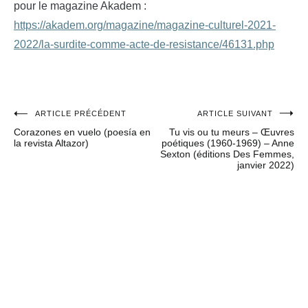
pour le magazine Akadem :
https://akadem.org/magazine/magazine-culturel-2021-
2022/la-surdite-comme-acte-de-resistance/46131.php
ARTICLE PRÉCÉDENT
ARTICLE SUIVANT
Navigation
Corazones en vuelo (poesía en
Tu vis ou tu meurs – Œuvres
de
la revista Altazor)
poétiques (1960-1969) – Anne
Sexton (éditions Des Femmes,
l’article
janvier 2022)