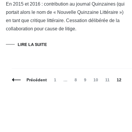
En 2015 et 2016 : contribution au journal Quinzaines (qui
portait alors le nom de « Nouvelle Quinzaine Littéraire »)
en tant que critique littéraire. Cessation délibérée de la
collaboration pour cause de litige.
LIRE LA SUITE
Navigation
Page
Page
Page
Page
Page
Page
Précédent
1
…
8
9
10
11
12
des
articles