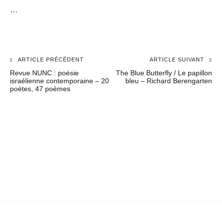
…
ARTICLE PRÉCÉDENT
ARTICLE SUIVANT
Navigation
Revue NUNC : poésie
The Blue Butterfly / Le papillon
de
israélienne contemporaine – 20
bleu – Richard Berengarten
poètes, 47 poèmes
l’article