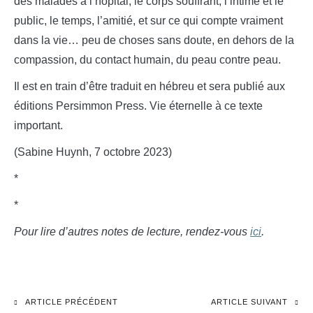
des malades à l’hôpital, le corps souffrant, l’intime et le
public, le temps, l’amitié, et sur ce qui compte vraiment
dans la vie… peu de choses sans doute, en dehors de la
compassion, du contact humain, du peau contre peau.
Il est en train d’être traduit en hébreu et sera publié aux
éditions Persimmon Press. Vie éternelle à ce texte
important.
(Sabine Huynh, 7 octobre 2023)
*
*
Pour lire d’autres notes de lecture, rendez-vous
ici
.
ARTICLE PRÉCÉDENT
ARTICLE SUIVANT
Navigation