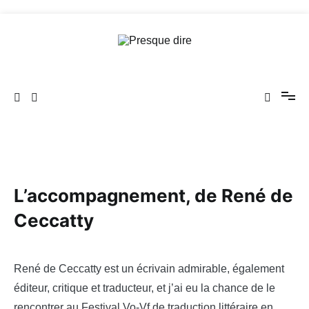
Aller
au
contenu
Presque dire
L’accompagnement, de René de
Ceccatty
René de Ceccatty est un écrivain admirable, également
éditeur, critique et traducteur, et j’ai eu la chance de le
rencontrer au Festival Vo-Vf de traduction littéraire en