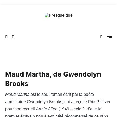
Aller
au
contenu
Presque dire
Maud Martha, de Gwendolyn
Brooks
Maud Martha
est le seul roman écrit par la poète
américaine Gwendolyn Brooks, qui a reçu le Prix Pulitzer
pour son recueil
Annie Allen
(1949 – cela fit d’elle le
premier écrivain noir à avoir été récompensé de ce prix).