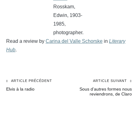
Rosskam,
Edwin, 1903-
1985,
photographer.
Read a review by
Carina del Valle Schorske
in
Literary
Hub
.
ARTICLE PRÉCÉDENT
ARTICLE SUIVANT
Navigation
Elvis à la radio
Sous d’autres formes nous
de
reviendrons, de Claro
l’article