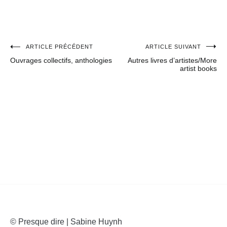
ARTICLE PRÉCÉDENT
ARTICLE SUIVANT
Navigation
Ouvrages collectifs, anthologies
Autres livres d’artistes/More
de
artist books
l’article
© Presque dire | Sabine Huynh