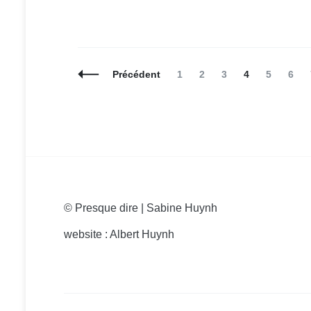
Navigation
Page
Page
Page
Page
Page
Page
Précédent
1
2
3
4
5
6
des
articles
© Presque dire | Sabine Huynh
website : Albert Huynh