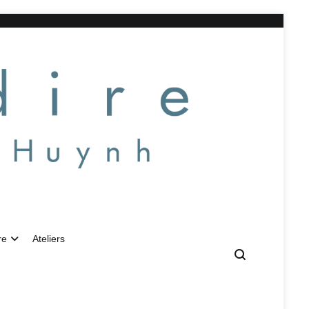
re
Ateliers