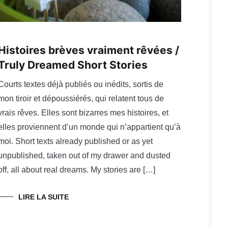
Histoires brèves vraiment rêvées /
Truly Dreamed Short Stories
Courts textes déjà publiés ou inédits, sortis de
mon tiroir et dépoussiérés, qui relatent tous de
vrais rêves. Elles sont bizarres mes histoires, et
elles proviennent d’un monde qui n’appartient qu’à
moi. Short texts already published or as yet
unpublished, taken out of my drawer and dusted
off, all about real dreams. My stories are […]
LIRE LA SUITE