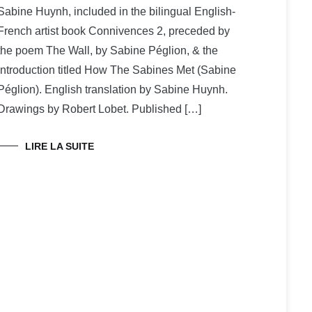
Sabine Huynh, included in the bilingual English-
French artist book Connivences 2, preceded by
the poem The Wall, by Sabine Péglion, & the
introduction titled How The Sabines Met (Sabine
Péglion). English translation by Sabine Huynh.
Drawings by Robert Lobet. Published […]
LIRE LA SUITE