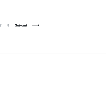
Page
Page
7
8
Suivant