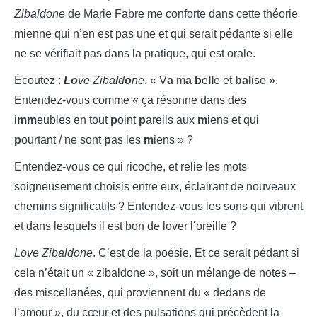
Zibaldone
de Marie Fabre me conforte dans cette théorie
mienne qui n’en est pas une et qui serait pédante si elle
ne se vérifiait pas dans la pratique, qui est orale.
Écoutez :
Lo
ve Ziba
l
d
o
ne
. « V
a
m
a
b
e
ll
e et
bal
ise ».
Entendez-vous comme « ça résonne dans des
i
mm
eubles en tout
p
oint
p
areils aux
m
iens et qui
p
ourtant / ne sont
p
as les
m
iens » ?
Entendez-vous ce qui ricoche, et relie les mots
soigneusement choisis entre eux, éclairant de nouveaux
chemins significatifs ? Entendez-vous les sons qui vibrent
et dans lesquels il est bon de lover l’oreille ?
Love Zibaldone
. C’est de la poésie. Et ce serait pédant si
cela n’était un « zibaldone », soit un mélange de notes –
des miscellanées, qui proviennent du « dedans de
l’amour », du cœur et des pulsations qui précèdent la