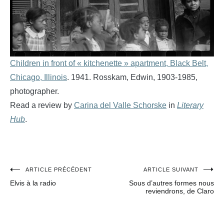
Children in front of « kitchenette » apartment, Black Belt,
Chicago, Illinois
. 1941. Rosskam, Edwin, 1903-1985,
photographer.
Read a review by
Carina del Valle Schorske
in
Literary
Hub
.
ARTICLE PRÉCÉDENT
ARTICLE SUIVANT
Navigation
Elvis à la radio
Sous d’autres formes nous
de
reviendrons, de Claro
l’article