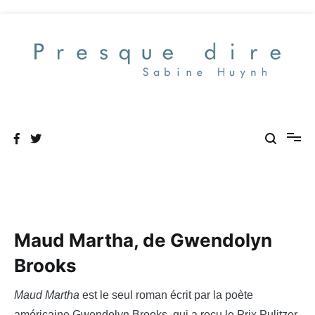
Aller
au
contenu
Presque dire
Maud Martha, de Gwendolyn
Brooks
Maud Martha
est le seul roman écrit par la poète
américaine Gwendolyn Brooks, qui a reçu le Prix Pulitzer